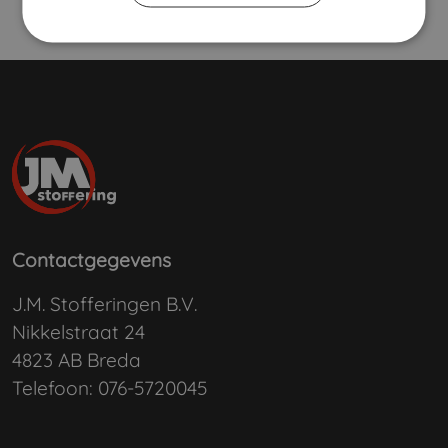
Contactgegevens
J.M. Stofferingen B.V.
Nikkelstraat 24
4823 AB Breda
Telefoon:
076-5720045