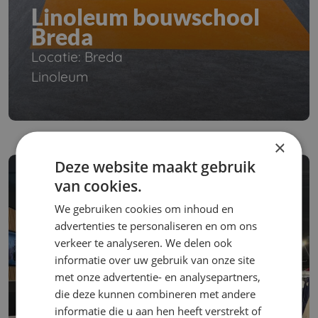
Linoleum bouwschool
Breda
Locatie: Breda
Linoleum
×
Deze website maakt gebruik
van cookies.
We gebruiken cookies om inhoud en
advertenties te personaliseren en om ons
verkeer te analyseren. We delen ook
informatie over uw gebruik van onze site
met onze advertentie- en analysepartners,
die deze kunnen combineren met andere
informatie die u aan hen heeft verstrekt of