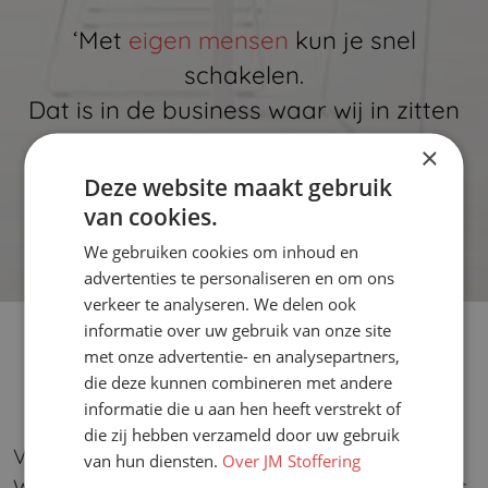
‘Met
eigen mensen
kun je snel
schakelen.
Dat is in de business waar wij in zitten
een vereiste.’
×
Deze website maakt gebruik
van cookies.
We gebruiken cookies om inhoud en
advertenties te personaliseren en om ons
verkeer te analyseren. We delen ook
informatie over uw gebruik van onze site
met onze advertentie- en analysepartners,
die deze kunnen combineren met andere
informatie die u aan hen heeft verstrekt of
die zij hebben verzameld door uw gebruik
Vakmanschap
van hun diensten.
Over JM Stoffering
Wij staan voor echt vakwerk. Dat betekent niet