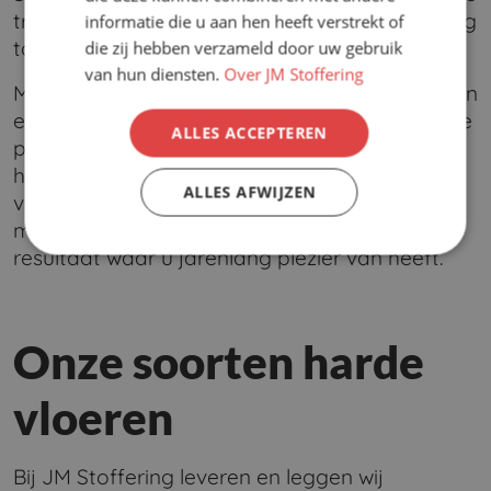
traject, van persoonlijk advies en voorbereiding
informatie die u aan hen heeft verstrekt of
tot een vakkundige plaatsing bij u thuis.
die zij hebben verzameld door uw gebruik
van hun diensten.
Over JM Stoffering
Met jarenlange ervaring helpen wij particulieren
en bedrijven bij het realiseren van een vloer die
ALLES ACCEPTEREN
past bij hun wensen en dagelijkse gebruik. Of
het nu gaat om een vloer renovatie of een
ALLES AFWIJZEN
volledig nieuwe vloer: dankzij professionele
montage bent u verzekerd van een duurzaam
resultaat waar u jarenlang plezier van heeft.
Onze soorten harde
vloeren
Bij JM Stoffering leveren en leggen wij