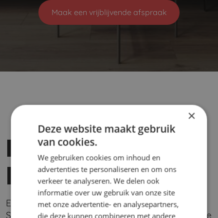
Maak een vrijblijvende afspraak
×
Deze website maakt gebruik
Harde vloer laten
van cookies.
We gebruiken cookies om inhoud en
leggen
advertenties te personaliseren en om ons
verkeer te analyseren. We delen ook
informatie over uw gebruik van onze site
Een harde vloer laten leggen doet u bij JM
met onze advertentie- en analysepartners,
Stoffering in Breda. Wij verzorgen het complete
die deze kunnen combineren met andere